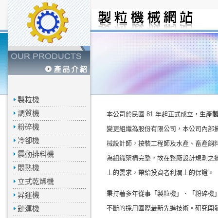
製粒機
調質機
本公司於民國 81 年起正式成立，生產
粉碎機
變更組織為股份有限公司，本公司內部
冷卻機
械設計師，按裝工程師及水產、畜產飼
震動排料機
為組織架構完整，故在整廠設計規劃之
悶熟機
上的需求，帶給投資者利潤上的保證。
立式乾燥機
秉持著多年從事「
製粒機
」、「
粉碎機
昇運機
鏈運機
不斷的採用國際最新先進技術。研究開