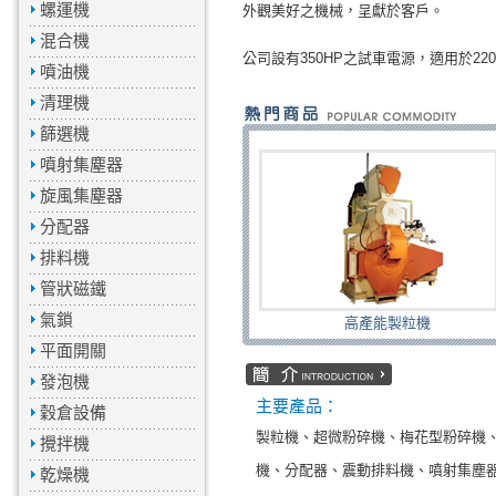
螺運機
外觀美好之機械，呈獻於客戶。
混合機
公司設有350HP之試車電源，適用於22
噴油機
清理機
篩選機
噴射集塵器
旋風集塵器
分配器
排料機
管狀磁鐵
氣鎖
高產能製粒機
平面開關
發泡機
主要產品：
穀倉設備
製粒機、超微粉碎機、梅花型粉碎機
攪拌機
機、分配器、震動排料機、噴射集塵
乾燥機