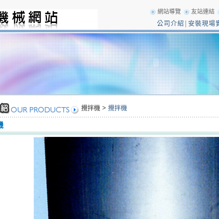
網站導覽
友站連結
公司介紹
安裝現場
│
攪拌機 >
攪拌機
機