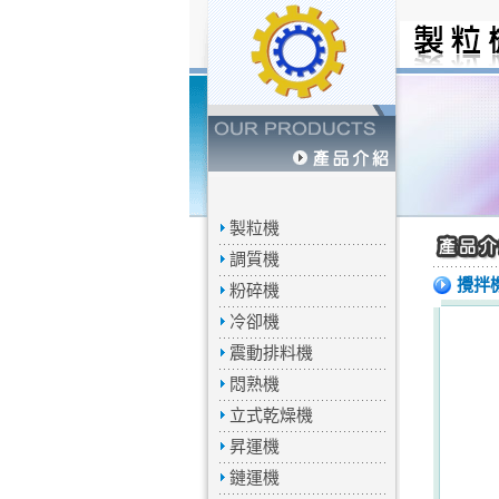
製粒機
調質機
攪拌
粉碎機
冷卻機
震動排料機
悶熟機
立式乾燥機
昇運機
鏈運機