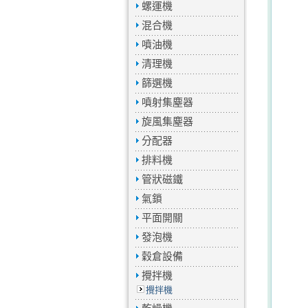
螺運機
混合機
噴油機
清理機
篩選機
噴射集塵器
旋風集塵器
分配器
排料機
管狀磁鐵
氣鎖
平面開關
發泡機
穀倉設備
攪拌機
攪拌機