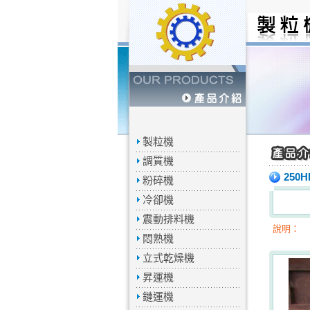
製粒機
調質機
250
粉碎機
冷卻機
震動排料機
說明：
悶熟機
立式乾燥機
昇運機
鏈運機