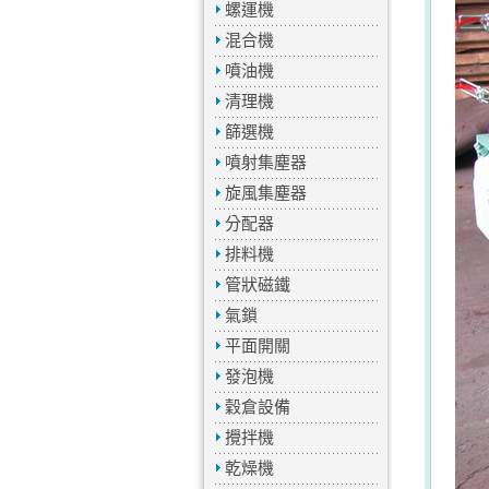
螺運機
混合機
噴油機
清理機
篩選機
噴射集塵器
旋風集塵器
分配器
排料機
管狀磁鐵
氣鎖
平面開關
發泡機
穀倉設備
攪拌機
乾燥機