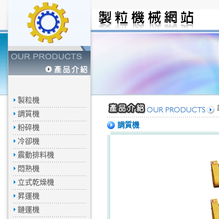
製粒機
調質機
調質機
粉碎機
冷卻機
震動排料機
悶熟機
立式乾燥機
昇運機
鏈運機