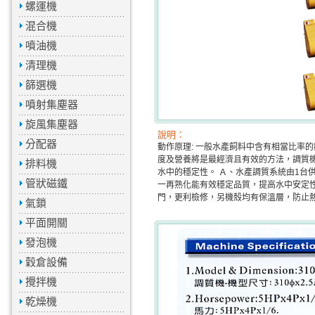
螺運機
混合機
噴油機
清理機
篩選機
噴射集塵器
旋風集塵器
說明：
分配器
動作原理: 一般水產飼料中含有相當比率
度及營養將是最經濟且有效的方法，調質
排料機
水中的穩定性。 Ａ、水產調質系統由1台
管狀磁鐵
一再熟化能有效穩定品質，提高水中安定
門，更利檢修，另機殼均有保溫層，防止
氣鎖
平面開關
發泡機
穀倉設備
攪拌機
乾燥機