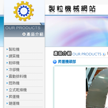
製粒機
調質機
昇運機頭部
粉碎機
冷卻機
震動排料機
悶熟機
立式乾燥機
昇運機
鏈運機