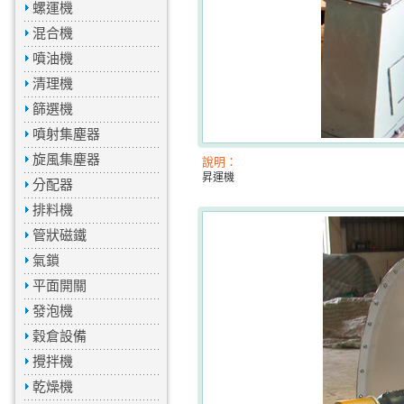
螺運機
混合機
噴油機
清理機
篩選機
噴射集塵器
旋風集塵器
說明：
昇運機
分配器
排料機
管狀磁鐵
氣鎖
平面開關
發泡機
穀倉設備
攪拌機
乾燥機