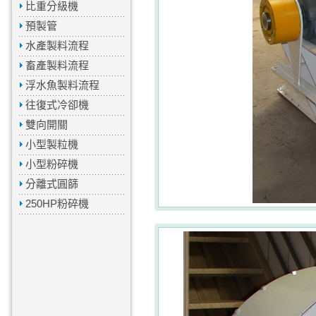
比重分級機
預製管
水產製料流程
畜產製料流程
浮水魚製料流程
往復式冷卻機
雙向開關
小型製粒機
小型粉碎機
分離式圓篩
250HP粉碎機