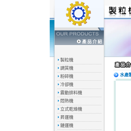
製粒機
調質機
水產
粉碎機
冷卻機
震動排料機
悶熟機
立式乾燥機
昇運機
鏈運機