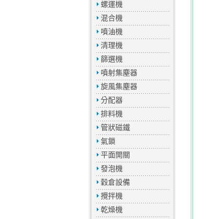
螺運機
混合機
噴油機
清理機
篩選機
噴射集塵器
旋風集塵器
分配器
排料機
管狀磁鐵
氣鎖
平面開關
發泡機
穀倉設備
攪拌機
乾燥機